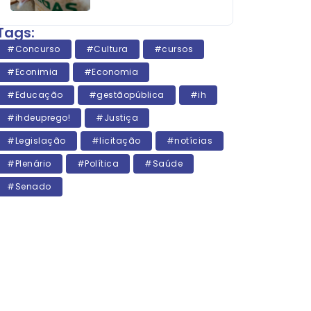
Tags:
#Concurso
#Cultura
#cursos
#Econimia
#Economia
#Educação
#gestãopública
#ih
#ihdeuprego!
#Justiça
#Legislação
#licitação
#notícias
#Plenário
#Política
#Saúde
#Senado