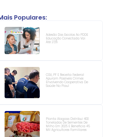
Mais Populares:
Adesão Das Escolas Ao PDDE
Educação Conectada Vai
Até 27/6
CGU, PF E Receita Federal
Apuram Possíveis Crimes
Envolvendo Cooperativa De
Saúde No Piauí
Planta Alagoas Distribui 400
Toneladas De Sementes De
Milho Em 2025 E Beneficia 45
Mil Agricultores Familiares