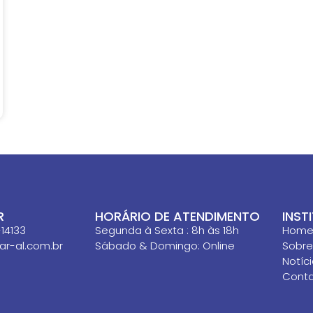
R
HORÁRIO DE ATENDIMENTO
INST
14133
Segunda à Sexta : 8h às 18h
Hom
itar-al.com.br
Sábado & Domingo: Online
Sobre
Notíc
Cont