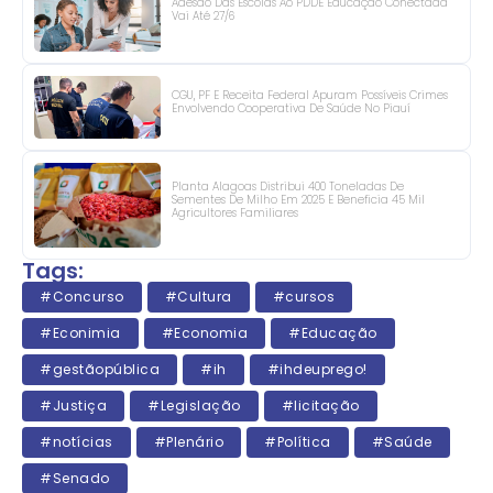
Adesão Das Escolas Ao PDDE Educação Conectada
Vai Até 27/6
CGU, PF E Receita Federal Apuram Possíveis Crimes
Envolvendo Cooperativa De Saúde No Piauí
Planta Alagoas Distribui 400 Toneladas De
Sementes De Milho Em 2025 E Beneficia 45 Mil
Agricultores Familiares
Tags:
#Concurso
#Cultura
#cursos
#Econimia
#Economia
#Educação
#gestãopública
#ih
#ihdeuprego!
#Justiça
#Legislação
#licitação
#notícias
#Plenário
#Política
#Saúde
#Senado