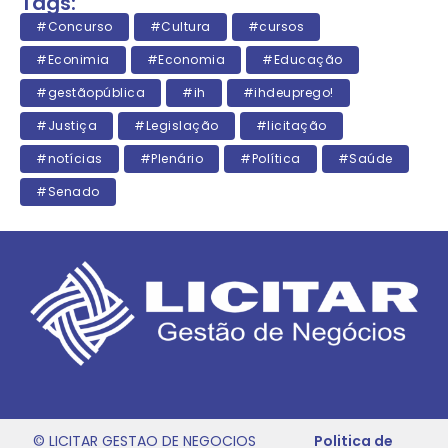
Tags:
#Concurso
#Cultura
#cursos
#Econimia
#Economia
#Educação
#gestãopública
#ih
#ihdeuprego!
#Justiça
#Legislação
#licitação
#notícias
#Plenário
#Política
#Saúde
#Senado
© LICITAR GESTAO DE NEGOCIOS
Politica de