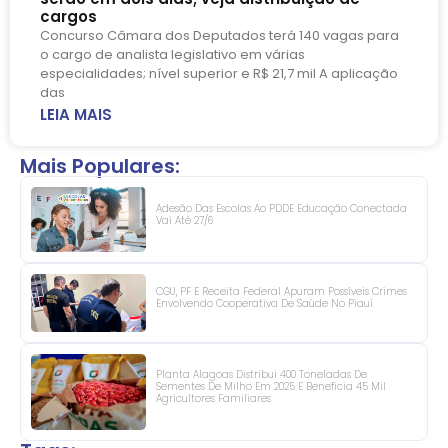
cargos
Concurso Câmara dos Deputados terá 140 vagas para
o cargo de analista legislativo em várias
especialidades; nível superior e R$ 21,7 mil A aplicação
das
LEIA MAIS
Mais Populares:
Adesão Das Escolas Ao PDDE Educação Conectada
Vai Até 27/6
CGU, PF E Receita Federal Apuram Possíveis Crimes
Envolvendo Cooperativa De Saúde No Piauí
Planta Alagoas Distribui 400 Toneladas De
Sementes De Milho Em 2025 E Beneficia 45 Mil
Agricultores Familiares