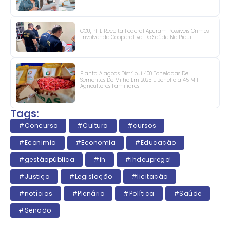
CGU, PF E Receita Federal Apuram Possíveis Crimes
Envolvendo Cooperativa De Saúde No Piauí
Planta Alagoas Distribui 400 Toneladas De
Sementes De Milho Em 2025 E Beneficia 45 Mil
Agricultores Familiares
Tags:
#Concurso
#Cultura
#cursos
#Econimia
#Economia
#Educação
#gestãopública
#ih
#ihdeuprego!
#Justiça
#Legislação
#licitação
#notícias
#Plenário
#Política
#Saúde
#Senado