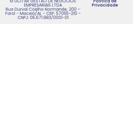
© LICITAR GESTAO DE NEGOCIOS
Politica de
EMPRESARIAIS LTDA
Privacidade
Rua Durval Coelho Normande, 200 -
Farol - Maceió/AL - CEP: 57055-210 -
CNPJ: 05.671.983/0001-01