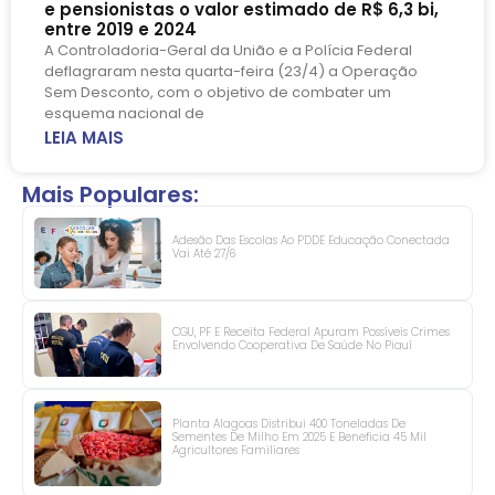
e pensionistas o valor estimado de R$ 6,3 bi,
entre 2019 e 2024
A Controladoria-Geral da União e a Polícia Federal
deflagraram nesta quarta-feira (23/4) a Operação
Sem Desconto, com o objetivo de combater um
esquema nacional de
LEIA MAIS
Mais Populares:
Adesão Das Escolas Ao PDDE Educação Conectada
Vai Até 27/6
CGU, PF E Receita Federal Apuram Possíveis Crimes
Envolvendo Cooperativa De Saúde No Piauí
Planta Alagoas Distribui 400 Toneladas De
Sementes De Milho Em 2025 E Beneficia 45 Mil
Agricultores Familiares