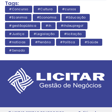
Tags:
#Concurso
#Cultura
#cursos
#Econimia
#Economia
#Educação
#gestãopública
#ih
#ihdeuprego!
#Justiça
#Legislação
#licitação
#notícias
#Plenário
#Política
#Saúde
#Senado