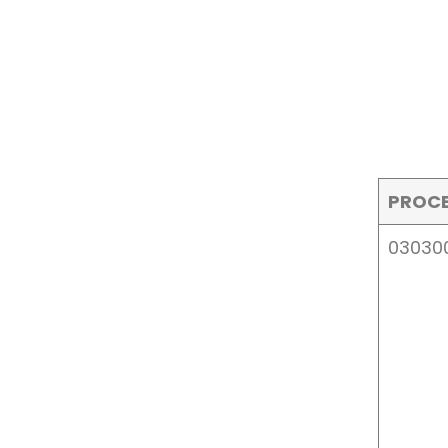
PROC
03030