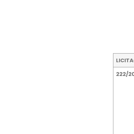
LICIT
222/2