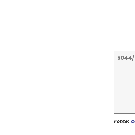
5044/
Fonte:
C