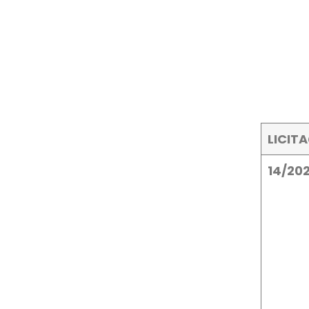
LICIT
14/20