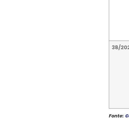
38/20
Fonte:
C