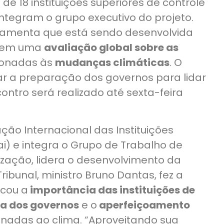
de 18 instituições superiores de controle
integram o grupo executivo do projeto.
ramenta que está sendo desenvolvida
lizem uma
avaliação global sobre as
ionadas às
mudanças climáticas
. O
iar a preparação dos governos para lidar
ntro será realizado até sexta-feira
ção Internacional das Instituições
ai) e integra o Grupo de Trabalho de
ização, lidera o desenvolvimento da
ribunal, ministro Bruno Dantas, fez a
acou a
importância das instituições de
a dos governos
e o
aperfeiçoamento
onadas ao clima. “Aproveitando sua