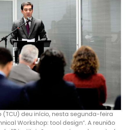
 (TCU) deu início, nesta segunda-feira
nical Workshop: tool design”. A reunião