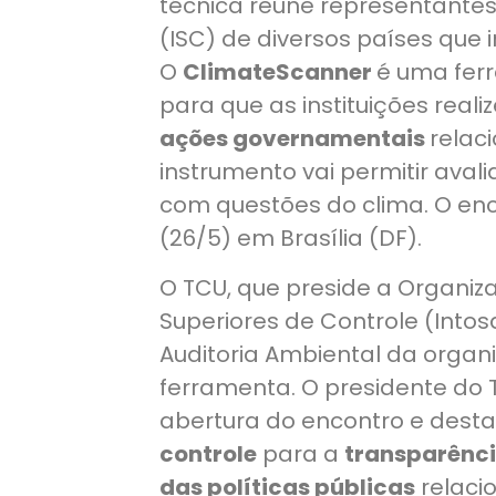
técnica reúne representantes 
(ISC) de diversos países que 
O
ClimateScanner
é uma fer
para que as instituições rea
ações governamentais
relac
instrumento vai permitir aval
com questões do clima. O enco
(26/5) em Brasília (DF).
O TCU, que preside a Organiza
Superiores de Controle (Intos
Auditoria Ambiental da organ
ferramenta. O presidente do T
abertura do encontro e dest
controle
para a
transparênci
das políticas públicas
relaci