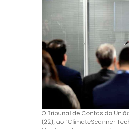
O Tribunal de Contas da União
(22), ao “ClimateScanner Tech