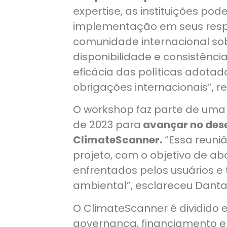
expertise, as instituições pod
implementação em seus respe
comunidade internacional sob
disponibilidade e consistênc
eficácia das políticas adota
obrigações internacionais”, re
O workshop faz parte de um
de 2023 para
avançar no des
ClimateScanner.
“Essa reuni
projeto, com o objetivo de ab
enfrentados pelos usuários 
ambiental”, esclareceu Danta
O ClimateScanner é dividido 
governança, financiamento e p